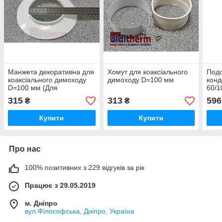
Манжета декоративна для
Хомут для коаксіального
Подо
коаксіального димоходу
димоходу D=100 мм
конд
D=100 мм (Для
60/1
встановлення всередині
315
313
596
₴
₴
приміщення)
Купити
Купити
Про нас
100% позитивних з 229 відгуків за рік
Працює з 29.05.2019
м. Дніпро
вул.Філософська, Дніпро, Україна