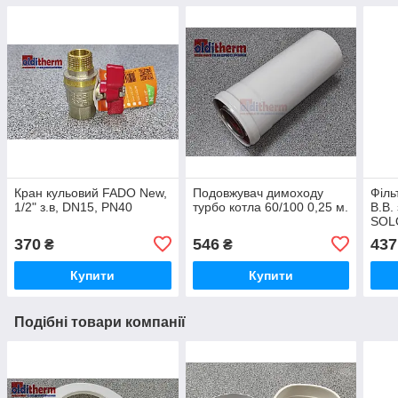
Кран кульовий FADO New,
Подовжувач димоходу
Філь
1/2" з.в, DN15, PN40
турбо котла 60/100 0,25 м.
В.В.
SOL
370
546
437
₴
₴
Купити
Купити
Подібні товари компанії