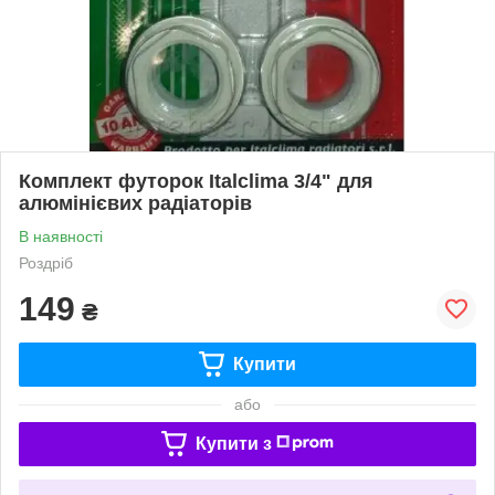
Комплект футорок Italclima 3/4" для
алюмінієвих радіаторів
В наявності
Роздріб
149
₴
Купити
або
Купити з