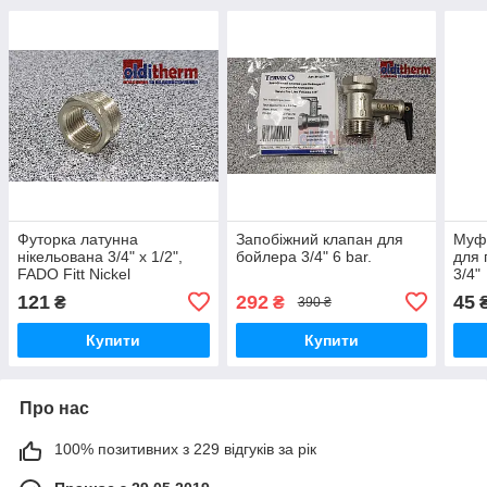
Футорка латунна
Запобіжний клапан для
Муф
нікельована 3/4" х 1/2",
бойлера 3/4" 6 bar.
для 
FADO Fitt Nickel
3/4"
121
292
45
₴
₴
390 ₴
Купити
Купити
Про нас
100% позитивних з 229 відгуків за рік