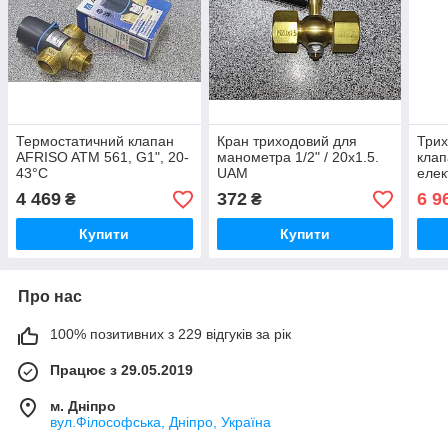
Термостатичний клапан
Кран триходовий для
Трих
AFRISO ATM 561, G1", 20-
манометра 1/2" / 20х1.5.
клап
43°С
UAM
елек
DN2
4 469
372
6 9
₴
₴
DN2
Купити
Купити
Про нас
100% позитивних з 229 відгуків за рік
Працює з 29.05.2019
м. Дніпро
вул.Філософська, Дніпро, Україна