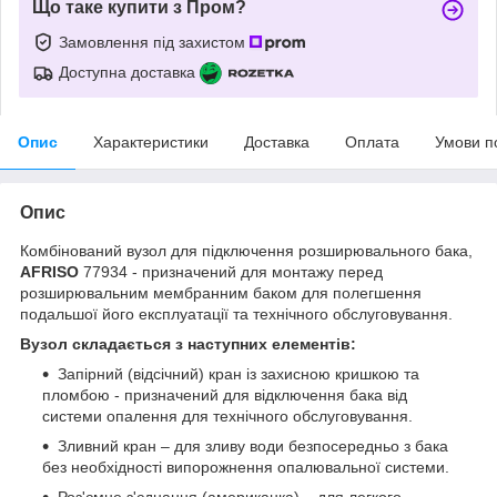
Що таке купити з Пром?
Замовлення під захистом
Доступна доставка
Опис
Характеристики
Доставка
Оплата
Умови п
Опис
Комбінований вузол для підключення розширювального бака,
AFRISO
77934 - призначений для монтажу перед
розширювальним мембранним баком для полегшення
подальшої його експлуатації та технічного обслуговування.
Вузол складається з наступних елементів:
Запірний (відсічний) кран із захисною кришкою та
пломбою - призначений для відключення бака від
системи опалення для технічного обслуговування.
Зливний кран – для зливу води безпосередньо з бака
без необхідності випорожнення опалювальної системи.
Роз'ємне з'єднання (американка) – для легкого