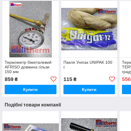
Термометр біметалевий
Пакля Уніпак UNIPAK 100
Терм
AFRISO довжина гільзи
г.
TERV
150 мм
град
регу
859
115
556
₴
₴
Купити
Купити
Подібні товари компанії