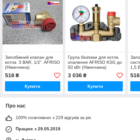
Запобіжний клапан для
Група безпеки для котла
Запо
котла. 3 BAR, 1/2". AFRISO
опалення AFRISO KSG до
сист
(Німеччина)
50 кВт (Німеччина)
1,5 
516
3 036
516
₴
₴
Купити
Купити
Про нас
100% позитивних з 229 відгуків за рік
Працює з 29.05.2019