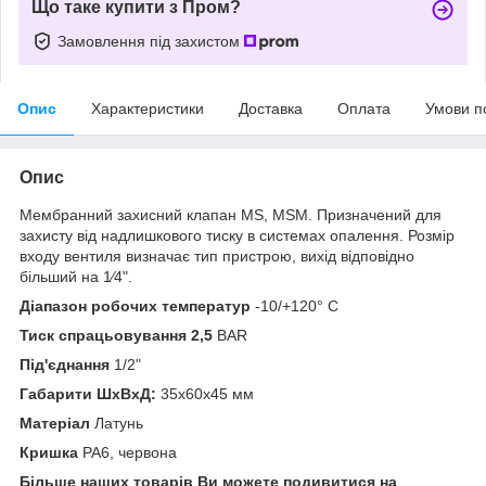
Що таке купити з Пром?
Замовлення під захистом
Опис
Характеристики
Доставка
Оплата
Умови п
Опис
Мембранний захисний клапан MS, MSM. Призначений для
захисту від надлишкового тиску в системах опалення. Розмір
входу вентиля визначає тип пристрою, вихід відповідно
більший на 1⁄4".
Діапазон робочих температур
-10/+120° С
Тиск спрацьовування 2,5
BAR
Під'єднання
1/2"
Габарити ШхВхД:
35х60х45 мм
Матеріал
Латунь
Кришка
РА6, червона
Більше наших товарів Ви можете подивитися на