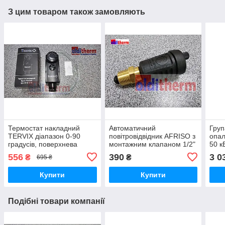
З цим товаром також замовляють
Термостат накладний
Автоматичний
Груп
TERVIX діапазон 0-90
повітровідвідник AFRISO з
опа
градусів, поверхнева
монтажним клапаном 1/2"
50 к
регуляція.
(Німеччина)
556
390
3 0
₴
₴
695 ₴
Купити
Купити
Подібні товари компанії